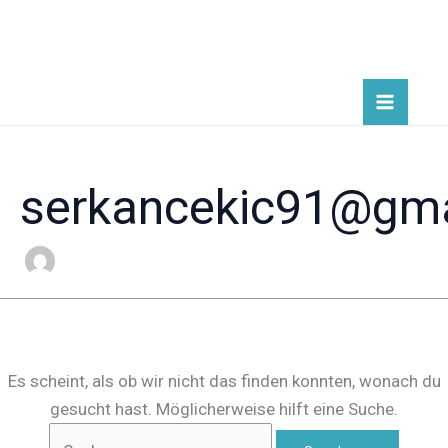
Zum
Suchen
Inhalt
nach:
springen
serkancekic91@gma
Es scheint, als ob wir nicht das finden konnten, wonach du
gesucht hast. Möglicherweise hilft eine Suche.